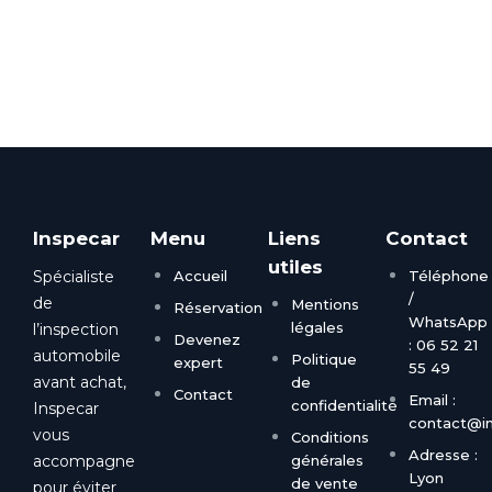
Inspecar
Menu
Liens
Contact
utiles
Spécialiste
Accueil
Téléphone
/
de
Mentions
Réservation
WhatsApp
légales
l’inspection
Devenez
: 06 52 21
automobile
Politique
expert
55 49
avant achat,
de
Contact
Email :
confidentialité
Inspecar
contact@in
vous
Conditions
Adresse :
accompagne
générales
Lyon
de vente
pour éviter