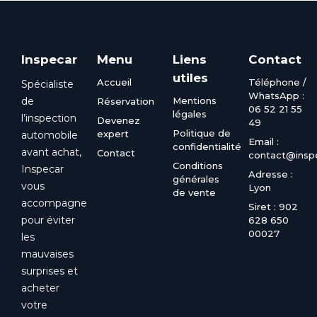
Inspecar
Menu
Liens
Contact
utiles
Accueil
Téléphone /
Spécialiste
WhatsApp :
de
Mentions
Réservation
06 52 21 55
légales
l’inspection
Devenez
49
Politique de
expert
automobile
Email :
confidentialité
avant achat,
Contact
contact@inspe
Conditions
Inspecar
Adresse :
générales
vous
Lyon
de vente
accompagne
Siret : 902
pour éviter
628 650
00027
les
mauvaises
surprises et
acheter
votre