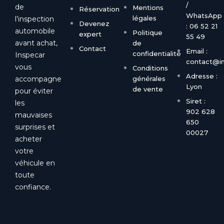
/
de
Mentions
Réservation
WhatsApp
légales
l’inspection
Devenez
: 06 52 21
automobile
Politique
expert
55 49
avant achat,
de
Contact
Email :
confidentialité
Inspecar
contact@in
vous
Conditions
Adresse :
accompagne
générales
Lyon
de vente
pour éviter
Siret :
les
902 628
mauvaises
650
surprises et
00027
acheter
votre
véhicule en
toute
confiance.